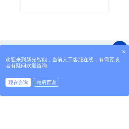
×
产品介绍
欢迎来到新光智能，当前人工客服在线，有需要或
者有疑问欢迎咨询
远程控制电子井盖，采用电机驱动形式，由井盖本体结构、
现在咨询
稍后再说
电子锁
系统、控制系统组
成，可以在管廊控制中心或分中心
在线咨询
拨打电话
实现对井盖的远程控制、完成井盖锁的自动伸缩开关，
并可
手动开关井盖，同时具有手机蓝牙遥控功能和手动内外应急
快速开启功能。井盖状态未反
馈到监控中心时提供报警提
示。
产品参数：