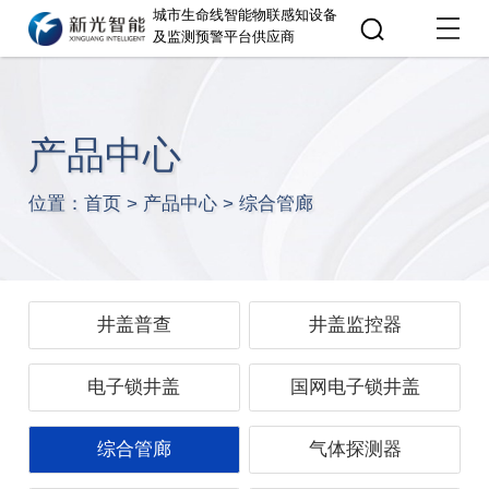
城市生命线智能物联感知设备
及监测预警平台供应商
产品中心
位置：
首页
>
产品中心
>
综合管廊
井盖普查
井盖监控器
电子锁井盖
国网电子锁井盖
综合管廊
气体探测器