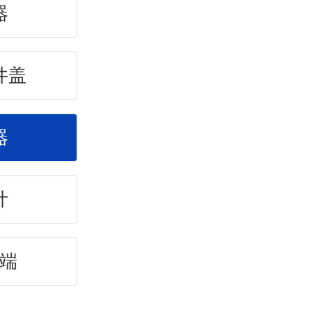
器
井盖
器
计
端