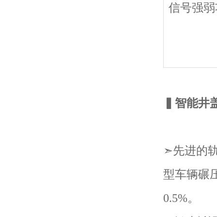
信号强弱
▍智能井
➣
先进的
型车辆碾
0.5%。