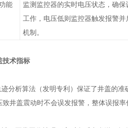
功能
监测监控器的实时电压状态，确保
工作，电压低则监控器触发报警并
机制。
盖技术指标
轨迹分析算法（发明专利）保证了井盖的准
压致井盖震动时不会误发报警，整体误报率