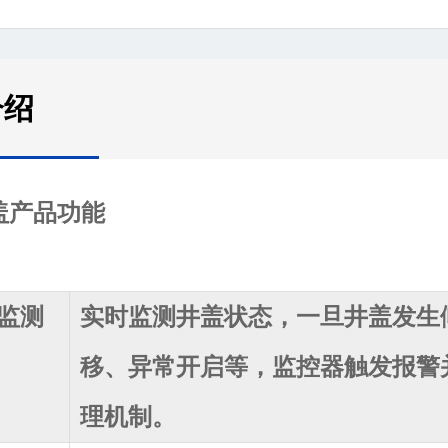
介绍
盖产品功能
监测
实时监测井盖状态，一旦井盖发生
移、异常开启等，监控器触发报警
理机制。