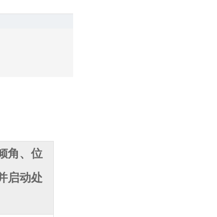
倾角、位
并启动处