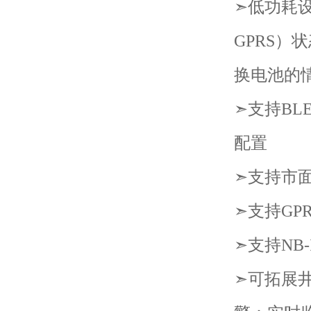
➣
低功耗
GPRS
换电池的情
➣
支持
B
配置
➣支持市
➣
支持
GP
➣
支持
NB
➣可拓展