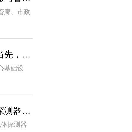
管廊、市政
智能井盖标识器，一码当先，智护通行
心基础设
市政燃气管网专用甲烷探测器，三年免换电池
气体探测器