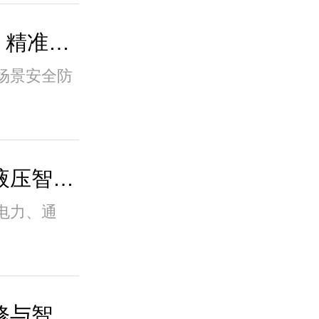
高性能可燃气体探测器 | 精准监测 安全护航..
场景安全防
综合管廊为何普遍选用液压智能井盖？优势全
电力、通
管廊液压井盖运维、维修与智能防护