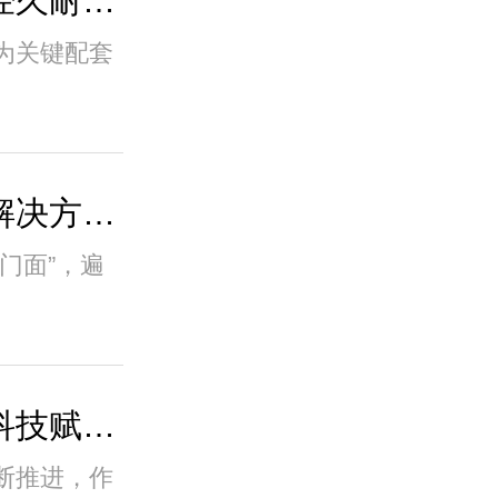
高标准管廊液压井盖：经久耐用之选，全程技..
为关键配套
湖南新光智能智能井盖解决方案_智慧城市基..
门面”，遍
综合管廊液压井盖：以科技赋能，铸就高效节..
断推进，作