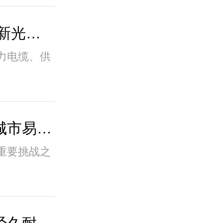
小井盖承载大未来 湖南新光智能赋能城市生..
力电缆、供
新光雷达液位仪：赋能城市易涝点改造 筑牢..
重要挑战之