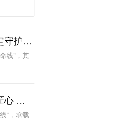
管廊液压井盖：低耗稳定守护，筑牢地下生命..
命线”，其
管廊液压井盖：以专业匠心 筑牢逃生通道安..
线”，承载