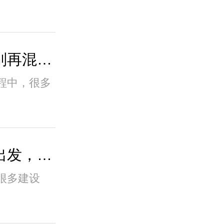
带锁就是电子锁井盖？别再混淆机械锁井盖与
程中，很多
从项目落地与运维需求出发，解读液压井盖为
很多建设