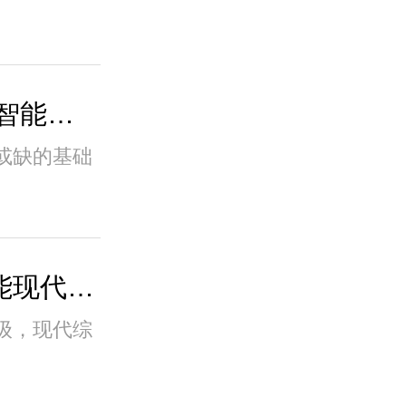
科技赋能城市安全 新光智能井盖：守护脚下..
或缺的基础
智能管廊液压井盖：赋能现代综合管廊数字化..
级，现代综