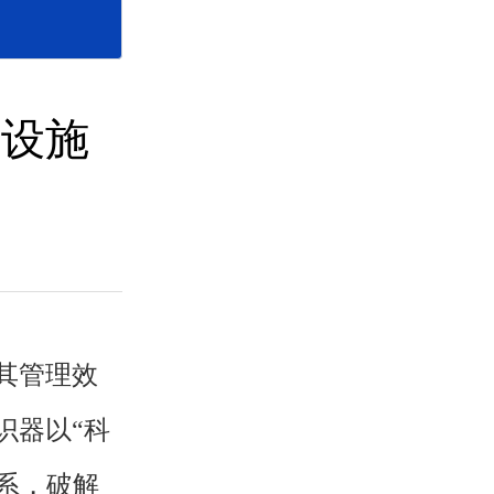
础设施
其管理效
识器以“科
系，破解