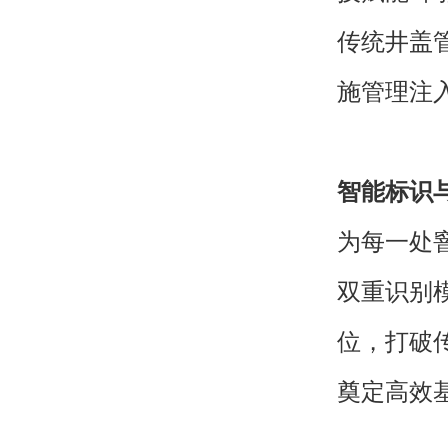
传统井盖
施管理注
智能标识
为每一处
双重识别
位，打破
奠定高效