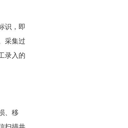
标识，即
。采集过
工录入的
损、移
信扫描井