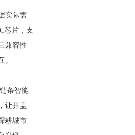
据实际需
C芯片，支
且兼容性
互。
全链条智能
，让井盖
深耕城市