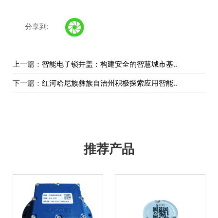
分享到:
上一篇：
智能电子锁井盖：构建安全的智慧城市基..
下一篇：
红河哈尼族彝族自治州积极探索应用智能..
推荐产品