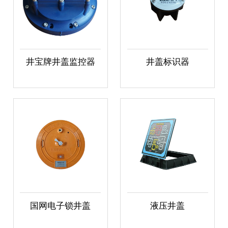
井宝牌井盖监控器
井盖标识器
国网电子锁井盖
液压井盖